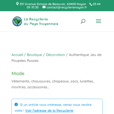
337 Avenue Simone de Beauvoir, 60400 Noyon
03 44
09 70 30
contact@recyclerienoyon.fr
Accueil
/
Boutique
/
Décoration
/ Authentique Jeu de
Poupées Russes
Mode
Vêtements, chaussures, chapeaux, sacs, lunettes,
montres, accessoires…
Si un article vous intéresse, venez nous rendre

visite !
Voir l’adresse de la Recyclerie