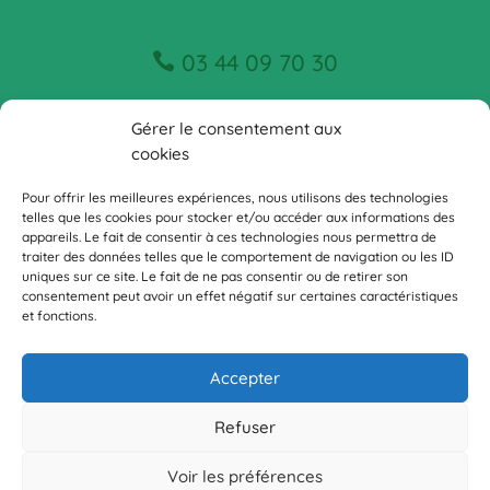
03 44 09 70 30
Gérer le consentement aux
contact@recyclerienoyon.fr
cookies
Pour offrir les meilleures expériences, nous utilisons des technologies
telles que les cookies pour stocker et/ou accéder aux informations des
appareils. Le fait de consentir à ces technologies nous permettra de
traiter des données telles que le comportement de navigation ou les ID
uniques sur ce site. Le fait de ne pas consentir ou de retirer son
consentement peut avoir un effet négatif sur certaines caractéristiques
et fonctions.
Recyclerie du Pays Noyonnais
|
Mentions légales
| Site créé par
Wilfrid Diglé
Accepter
SANEF Solidaire
|
Nos partenaires
Refuser
Voir les préférences