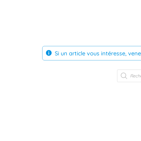
Si un article vous intéresse, vene

Recherche
de
produits