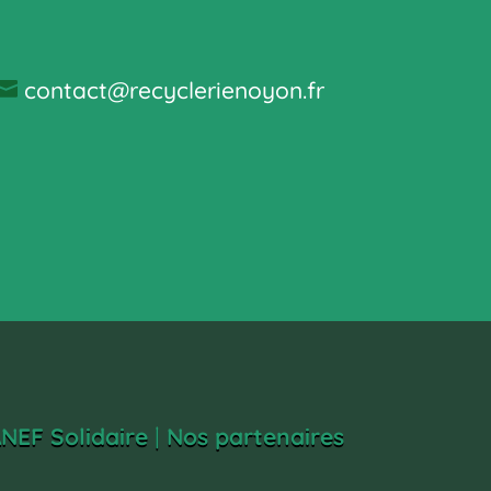
contact@recyclerienoyon.fr
é
NEF Solidaire
|
Nos partenaires