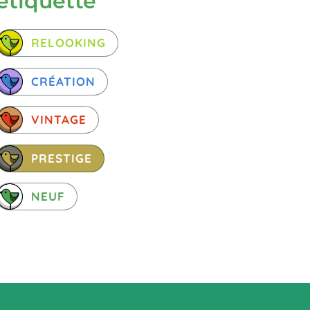
étiquette
RELOOKING
CRÉATION
VINTAGE
PRESTIGE
NEUF