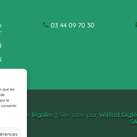
e
03 44 09 70 30
r
d
N
s que les
 de
que le
 consentir
|
Mentions légales
| Site créé par
Wilfrid Digl
SA
éférences