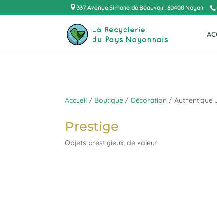
337 Avenue Simone de Beauvoir, 60400 Noyon
AC
Accueil
/
Boutique
/
Décoration
/ Authentique 
Prestige
Objets prestigieux, de valeur.